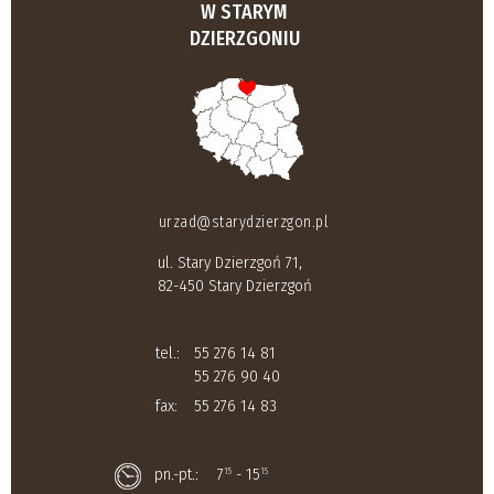
W STARYM
DZIERZGONIU
urzad@starydzierzgon.pl
ul. Stary Dzierzgoń 71,
82-450 Stary Dzierzgoń
tel.:
55 276 14 81
55 276 90 40
fax:
55 276 14 83
pn.-pt.:
7
- 15
15
15