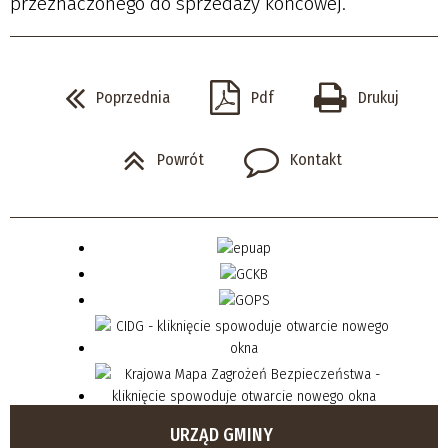
przeznaczonego do sprzedaży końcowej.
Poprzednia
Pdf
Drukuj
Powrót
Kontakt
URZĄD GMINY