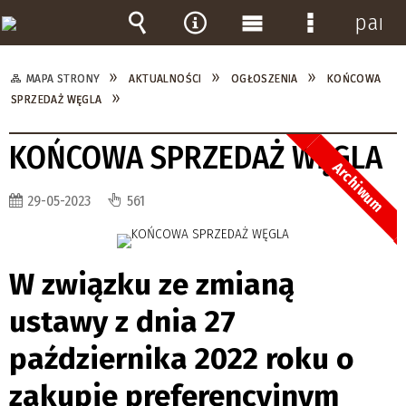
pane
Wyszukiwarka
Narzędzia
Menu
Menu
główne
szczegółow
MAPA STRONY
AKTUALNOŚCI
OGŁOSZENIA
KOŃCOWA
SPRZEDAŻ WĘGLA
KOŃCOWA SPRZEDAŻ WĘGLA
Archiwum
29-05-2023
561
W związku ze zmianą
ustawy z dnia 27
października 2022 roku o
zakupie preferencyjnym